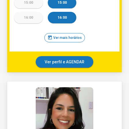
15:00
15:00
16:00
16:00
today
Ver mais horários
Ver perfil e AGENDAR