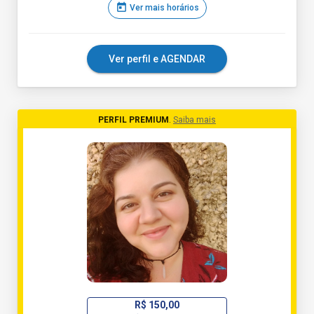
today
Ver mais horários
Ver perfil e AGENDAR
PERFIL PREMIUM
.
Saiba mais
R$ 150,00