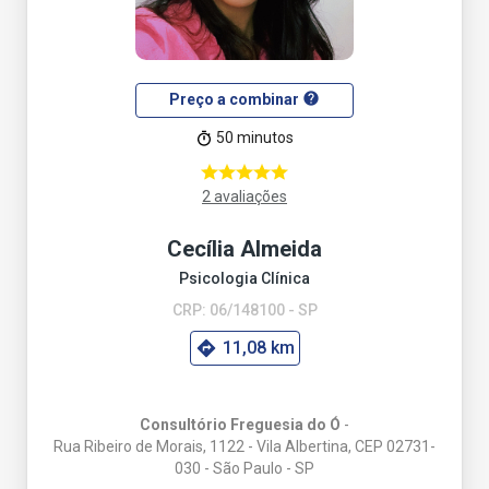
help
Preço a combinar
50 minutos
2 avaliações
Cecília Almeida
Psicologia Clínica
CRP: 06/148100 - SP
11,08 km
Consultório Freguesia do Ó
-
Rua Ribeiro de Morais, 1122 - Vila Albertina, CEP 02731-
030 - São Paulo - SP