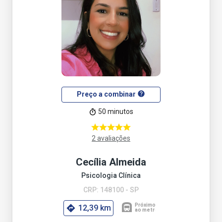
help
Preço a combinar
50 minutos
2 avaliações
Cecília Almeida
Psicologia Clínica
CRP: 148100 - SP
12,39 km