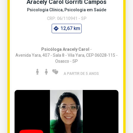
Aracely Carol Gorriti Campos
Psicologia Clínica, Psicologia em Saúde
CRP: 06/110941 - SP
12,67 km
Psicóloga Aracely Carol
-
Avenida Yara, 407 - Sala 8 - Vila Yara, CEP 06028-115 -
Osasco - SP
A PARTIR DE 5 ANO
S