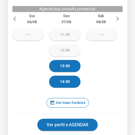
Agende sua consulta presencial:
Qui
Sex
Sáb
06/08
07/08
08/08
---
11:00
---
12:00
13:00
14:00
today
Ver mais horários
Ver perfil e AGENDAR