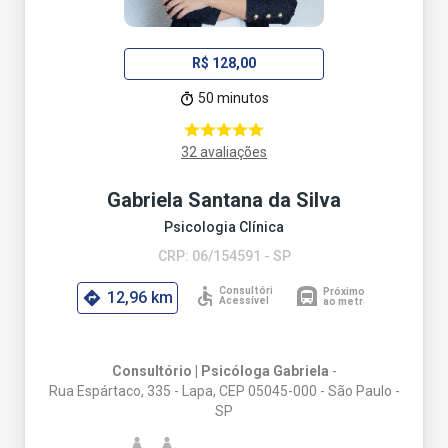
R$ 128,00
50 minutos
32 avaliações
Gabriela Santana da Silva
Psicologia Clínica
CRP: 06/154591 - SP
12,96 km
Consultório | Psicóloga Gabriela
-
Rua Espártaco, 335 - Lapa, CEP 05045-000 - São Paulo -
SP