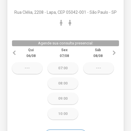
Rua Clélia, 2208 - Lapa, CEP 05042-001 - São Paulo - SP
Agende sua consulta presencial:
Qui
Sex
Sáb
06/08
07/08
08/08
---
07:00
---
08:00
09:00
10:00