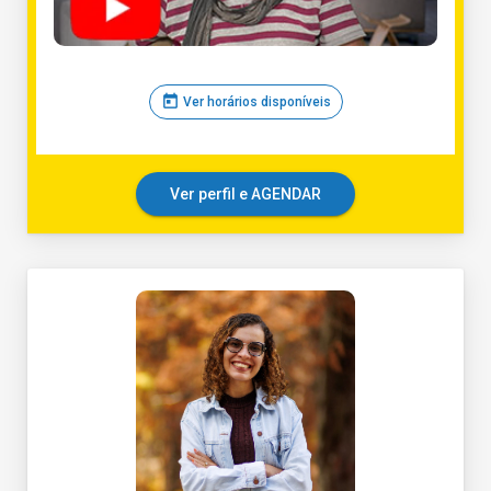
today
Ver horários disponíveis
Ver perfil e AGENDAR