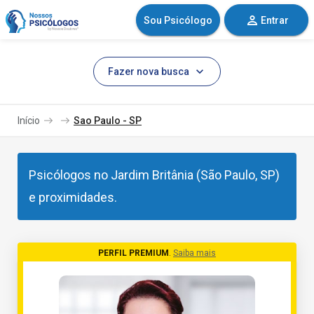
Sou Psicólogo
Entrar
Fazer nova busca
Início
Sao Paulo - SP
Psicólogos no Jardim Britânia (São Paulo, SP)
e proximidades.
PERFIL PREMIUM
.
Saiba mais