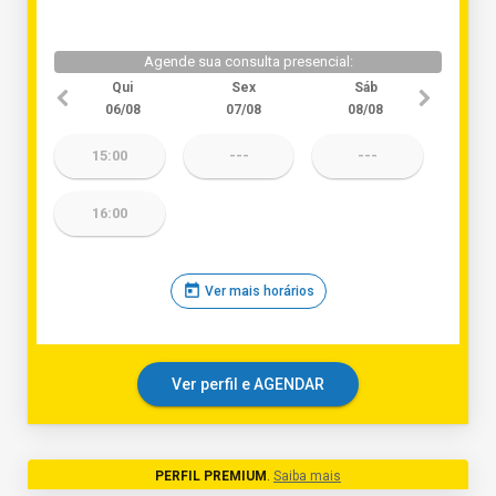
Agende sua consulta presencial:
Qui
Sex
Sáb
06/08
07/08
08/08
15:00
---
---
16:00
today
Ver mais horários
Ver perfil e AGENDAR
PERFIL PREMIUM
.
Saiba mais