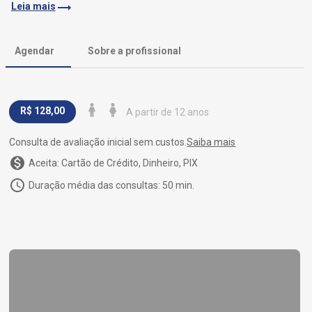
trending_flat
Leia mais
Agendar
Sobre a profissional
R$ 128,00
A partir de 12 anos
Consulta de avaliação inicial sem custos.
Saiba mais
monetization_on
Aceita: Cartão de Crédito, Dinheiro, PIX
access_time
Duração média das consultas: 50 min.