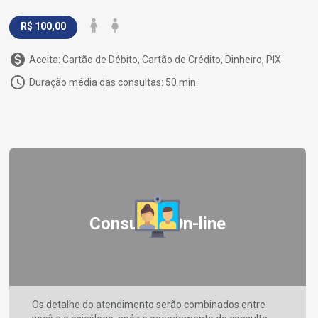
R$ 100,00
monetization_on
Aceita: Cartão de Débito, Cartão de Crédito, Dinheiro, PIX
access_time
Duração média das consultas: 50 min.
Consultas On-line
Os detalhe do atendimento serão combinados entre