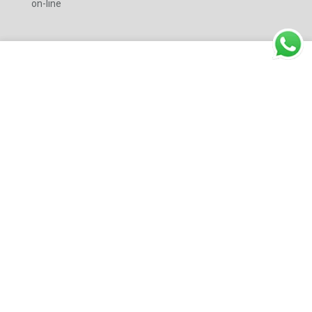
on-line
Empresa
Pacientes
Psicólogos
Social
ATENÇÃO:
Este portal não oferece atendimento de urgência para
casos relacionados a crises suicidas. Nestes casos, entre em
contato gratuitamente com o CVV (Centro de Valorização da
Vida) pelo telefone
188
ou acesse
www.cvv.org.br.
Em caso de
emergências, busque o hospital mais próximo ou ligue
192
(SAMU).