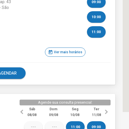
ap. 43
09:00
- São
10:00
11:00
today
Ver mais horários
e AGENDAR
Agende sua consulta presencial:
Sáb
Dom
Seg
Ter
08/08
09/08
10/08
11/08
---
---
11:00
09:00