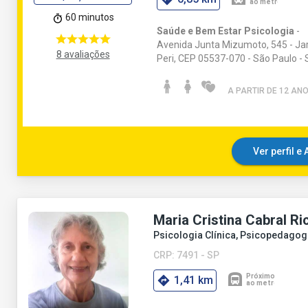
60 minutos
Saúde e Bem Estar Psicologia
-
Avenida Junta Mizumoto, 545 - Jar
8 avaliações
Peri, CEP 05537-070 - São Paulo - 
A PARTIR DE 12 AN
Ver perfil 
Maria Cristina Cabral Ri
Psicologia Clínica, Psicopedagog
CRP: 7491 - SP
1,41 km