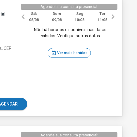
Agende sua consulta presencial:
ial
Sáb
Dom
Seg
Ter
08/08
09/08
10/08
11/08
Não há horários disponíveis nas datas
exibidas. Verifique outras datas.
s, CEP
today
Ver mais horários
e AGENDAR
Agende sua consulta presencial: