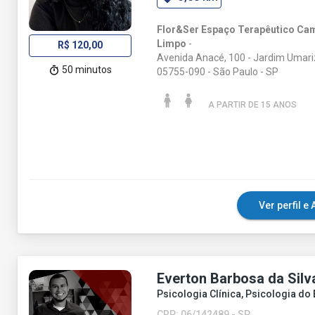
Flor&Ser Espaço Terapêutico Ca
Limpo
-
R$ 120,00
Avenida Anacé, 100 - Jardim Umari
50 minutos
05755-090 - São Paulo - SP
A PARTIR DE 15 ANO
S
Ver perfil 
Everton Barbosa da Silv
Psicologia Clínica, Psicologia do
CRP: 06/142489 - SP