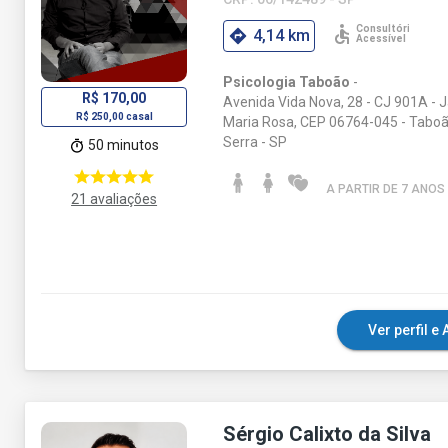
4,14 km
Psicologia Taboão
-
R$ 170,00
Avenida Vida Nova, 28 - CJ 901A - 
R$ 250,00 casal
Maria Rosa, CEP 06764-045 - Tabo
Serra - SP
50 minutos
A PARTIR DE 7 ANO
S
21 avaliações
Ver perfil 
Sérgio Calixto da Silva