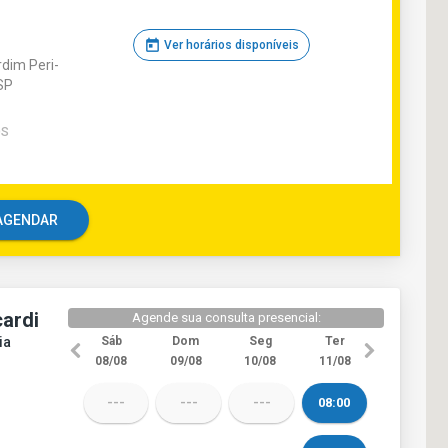
today
Ver horários disponíveis
dim Peri-
SP
O
S
e AGENDAR
cardi
Agende sua consulta presencial:
ia
Sáb
Dom
Seg
Ter
08/08
09/08
10/08
11/08
---
---
---
08:00