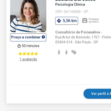
Psicologia Clínica
CRP: 06/144683 - SP
5,56 km
Consultório de Psicanálise
-
help
Rua Artur de Azevedo, 1767 - Pinhe
Preço a combinar
05404-014 - São Paulo - SP
50 minutos
1 avaliação
Ver perfil 