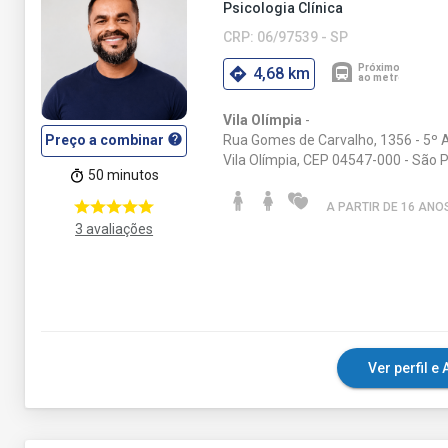
Psicologia Clínica
CRP: 06/97539 - SP
4,68 km
Vila Olímpia
-
help
Rua Gomes de Carvalho, 1356 - 5º 
Preço a combinar
Vila Olímpia, CEP 04547-000 - São P
50 minutos
A PARTIR DE 16 ANO
3 avaliações
Ver perfil 