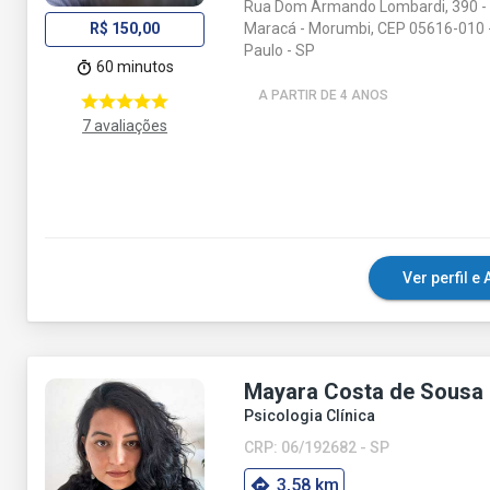
Rua Dom Armando Lombardi, 390 - 
Maracá - Morumbi, CEP 05616-010 
R$ 150,00
Paulo - SP
60 minutos
A PARTIR DE 4 ANO
S
7 avaliações
Ver perfil 
Mayara Costa de Sousa
Psicologia Clínica
CRP: 06/192682 - SP
3,58 km