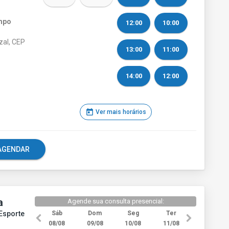
mpo
12:00
10:00
zal, CEP
13:00
11:00
14:00
12:00
today
Ver mais horários
e AGENDAR
a
Agende sua consulta presencial:
 Esporte
Sáb
Dom
Seg
Ter
08/08
09/08
10/08
11/08