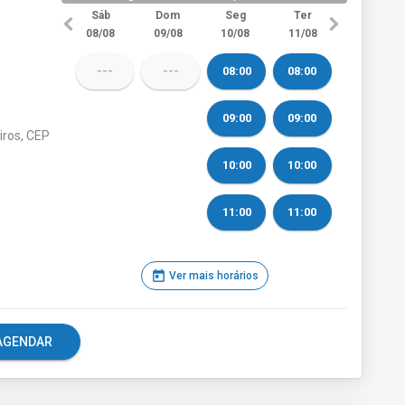
Sáb
Dom
Seg
Ter
08/08
09/08
10/08
11/08
---
---
08:00
08:00
09:00
09:00
iros, CEP
10:00
10:00
11:00
11:00
today
Ver mais horários
e AGENDAR