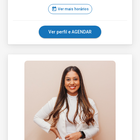
today
Ver mais horários
Ver perfil e AGENDAR