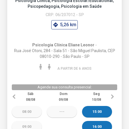
Psicologia Clínica, Psicologia Escolar/Educacional,
Psicopedagogia, Psicologia em Saúde
CRP: 06/207012 - SP
5,26 km
Psicologia Clínica Eliane Leonor
-
Rua José Otoni, 284 - Sala 51 - São Miguel Paulista, CEP
08010-290 - São Paulo - SP
A PARTIR DE 6 ANO
S
Agende sua consulta presencial:
Sáb
Dom
Seg
08/08
09/08
10/08
08:00
---
15:00
09:00
16:00