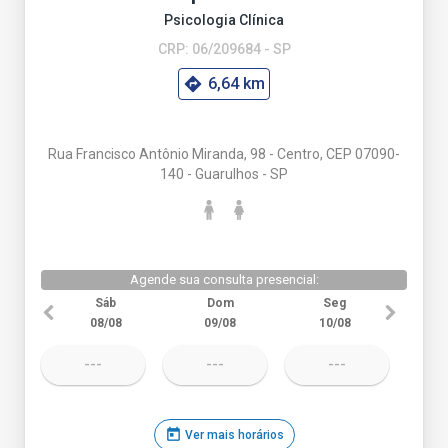
Psicologia Clínica
CRP: 06/209684 - SP
6,64 km
Rua Francisco Antônio Miranda, 98 - Centro, CEP 07090-
140 - Guarulhos - SP
Agende sua consulta presencial:
Sáb
Dom
Seg
08/08
09/08
10/08
---
---
---
today
Ver mais horários