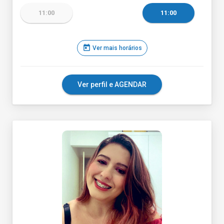
11:00
11:00
today
Ver mais horários
Ver perfil e AGENDAR