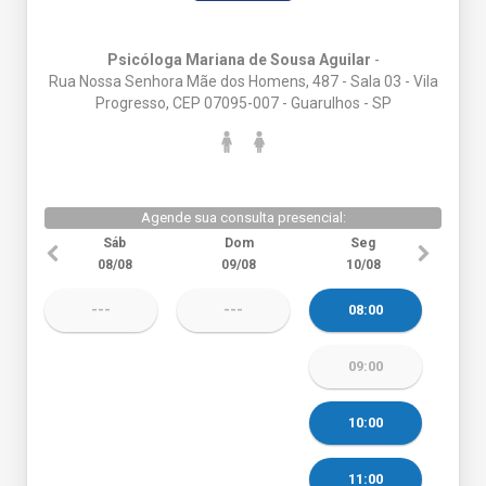
Psicóloga Mariana de Sousa Aguilar
-
Rua Nossa Senhora Mãe dos Homens, 487 - Sala 03 - Vila
Progresso, CEP 07095-007 - Guarulhos - SP
Agende sua consulta presencial:
Sáb
Dom
Seg
08/08
09/08
10/08
---
---
08:00
09:00
10:00
11:00