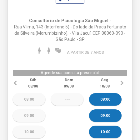
Consultório de Psicologia São Miguel
-
Rua Vilma, 143 (Interfone 5) - Do lado da Praca Fortunato
da Silveira (Morumbizinho). - Vila Jacuí, CEP 08060-090 -
São Paulo - SP
A PARTIR DE 7 ANO
S
Agende sua consulta presencial:
Sáb
Dom
Seg
08/08
09/08
10/08
08:00
---
08:00
09:00
09:00
10:00
10:00