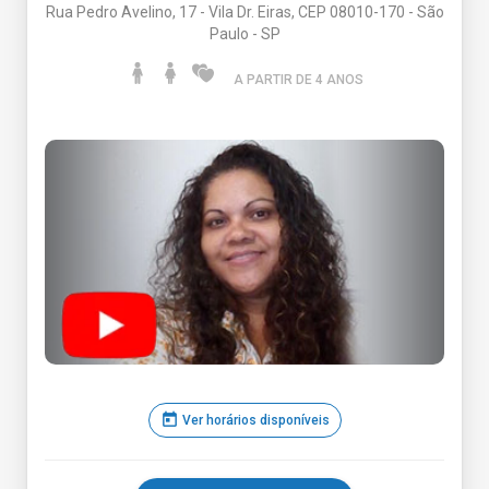
Rua Pedro Avelino, 17 - Vila Dr. Eiras, CEP 08010-170 - São
Paulo - SP
A PARTIR DE 4 ANO
S
today
Ver horários disponíveis