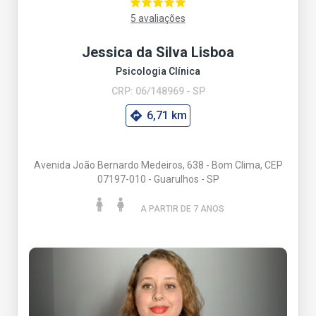
5 avaliações
Jessica da Silva Lisboa
Psicologia Clínica
CRP: 06/148969 - SP
6,71 km
Avenida João Bernardo Medeiros, 638 - Bom Clima, CEP
07197-010 - Guarulhos - SP
A PARTIR DE 7 ANO
S