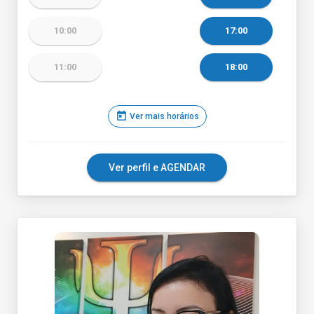
10:00
17:00
11:00
18:00
today
Ver mais horários
Ver perfil e AGENDAR