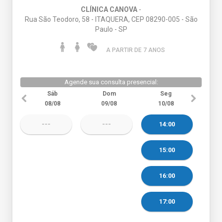
CLÍNICA CANOVA
-
Rua São Teodoro, 58 - ITAQUERA, CEP 08290-005 - São
Paulo - SP
A PARTIR DE 7 ANO
S
Agende sua consulta presencial:
Sáb
Dom
Seg
08/08
09/08
10/08
---
---
14:00
15:00
16:00
17:00