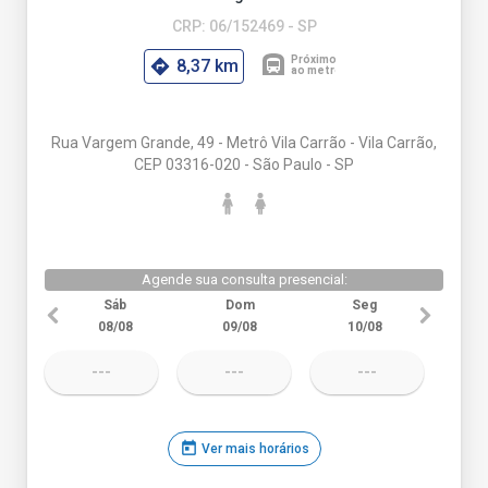
CRP: 06/152469 - SP
8,37 km
Rua Vargem Grande, 49 - Metrô Vila Carrão - Vila Carrão,
CEP 03316-020 - São Paulo - SP
Agende sua consulta presencial:
Sáb
Dom
Seg
08/08
09/08
10/08
---
---
---
today
Ver mais horários