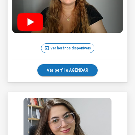
today
Ver horários disponíveis
Ver perfil e AGENDAR