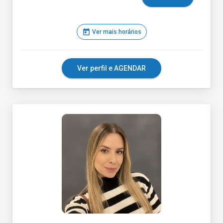
today
Ver mais horários
Ver perfil e AGENDAR