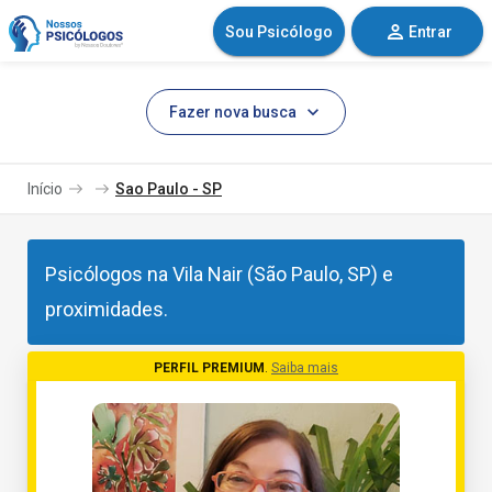
Sou Psicólogo
Entrar
Fazer nova busca
Início
Sao Paulo - SP
Psicólogos na Vila Nair (São Paulo, SP) e
proximidades.
PERFIL PREMIUM
.
Saiba mais