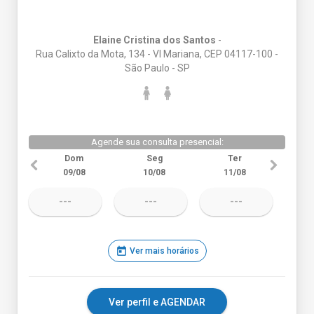
Elaine Cristina dos Santos
-
Rua Calixto da Mota, 134 - Vl Mariana, CEP 04117-100 -
São Paulo - SP
Agende sua consulta presencial:
Dom
Seg
Ter
09/08
10/08
11/08
---
---
---
today
Ver mais horários
Ver perfil e AGENDAR