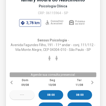
Psicologia Clínica
CRP: 06115964 - SP
3,78 km
Sensus Psicologia
-
Avenida Fagundes Filho, 191 - 11º andar - conj. 111/112 -
Vila Monte Alegre, CEP 04304-010 - São Paulo - SP
Agende sua consulta presencial:
Dom
Seg
Ter
09/08
10/08
11/08
---
08:00
08:00