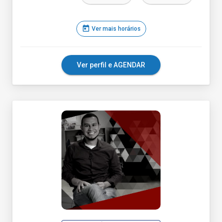
today
Ver mais horários
Ver perfil e AGENDAR