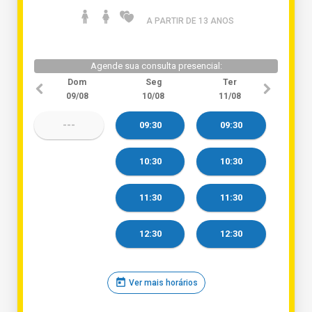
A PARTIR DE 13 ANO
S
Agende sua consulta presencial:
Dom
Seg
Ter
09/08
10/08
11/08
---
09:30
09:30
10:30
10:30
11:30
11:30
12:30
12:30
today
Ver mais horários