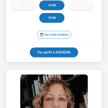
---
12:00
---
13:00
today
Ver mais horários
Ver perfil e AGENDAR