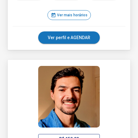
today
Ver mais horários
Ver perfil e AGENDAR