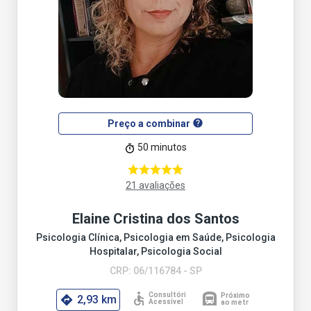
help
Preço a combinar
50 minutos
21 avaliações
Elaine Cristina dos Santos
Psicologia Clínica, Psicologia em Saúde, Psicologia
Hospitalar, Psicologia Social
CRP: 06/116784 - SP
2,93 km