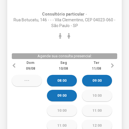
Consultório particular
-
Rua Botucatu, 146 - - - Vila Clementino, CEP 04023-060 -
São Paulo - SP
Agende sua consulta presencial:
Dom
Seg
Ter
09/08
10/08
11/08
---
08:00
09:00
09:00
10:00
10:00
11:00
11:00
12:00