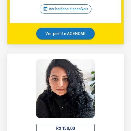
today
Ver horários disponíveis
Ver perfil e AGENDAR
R$ 150,00