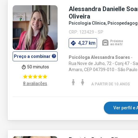
Alessandra Danielle Soa
Oliveira
Psicologia Clínica, Psicopedagog
CRP: 123429 - SP
4,27 km
help
Preço a combinar
Psicóloga Alessandra Soares
-
Rua Nove de Julho, 72 - Conj 47 - S
50 minutos
Amaro, CEP 04739-010 - São Paulo 
8 avaliações
A PARTIR DE 10 ANO
S
Ver perfil 