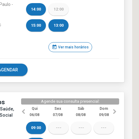
Paulo -
14:00
12:00
15:00
13:00
S
today
Ver mais horários
e AGENDAR
os
Agende sua consulta presencial:
 Saúde,
Qui
Sex
Sáb
Dom
 Social
06/08
07/08
08/08
09/08
09:00
---
---
---