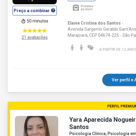
help
Preço a combinar
50 minutos
Elaine Cristina dos Santos
-
Avenida Sargento Geraldo Sant'Ana,
Marajoara, CEP 04674-225 - São Pa
21 avaliações
A PARTIR DE 12 ANO
Ver perfil 
PERFIL PREMIU
Yara Aparecida Nogueir
Santos
Psicologia Clínica, Psicologia e