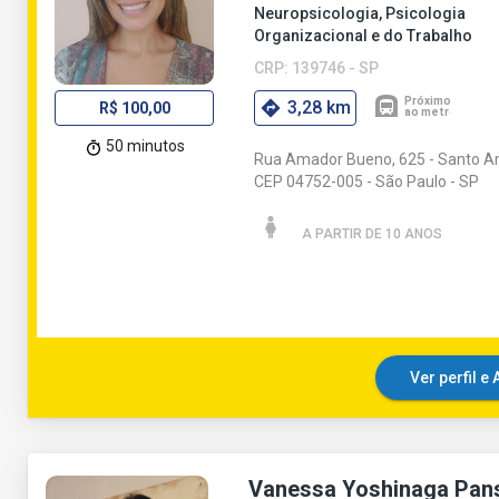
Neuropsicologia, Psicologia
Organizacional e do Trabalho
CRP: 139746 - SP
3,28 km
R$ 100,00
50 minutos
Rua Amador Bueno, 625 - Santo A
CEP 04752-005 - São Paulo - SP
A PARTIR DE 10 ANO
S
Ver perfil 
Vanessa Yoshinaga Pan