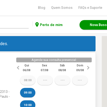
Blog
Quem Somos
FAQs e Suporte
location_on
Perto de mim
Nova Busc
ades.
Agende sua consulta presencial:
Qui
Sex
Sáb
Dom
06/08
07/08
08/08
09/08
08:00
---
---
---
2313 -
09:00
Paulo -
10:00