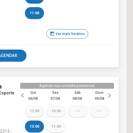
11:00
today
Ver mais horários
e AGENDAR
a
Agende sua consulta presencial:
 Esporte
Qui
Sex
Sáb
Dom
06/08
07/08
08/08
09/08
12:00
10:00
---
---
13:00
11:00
2313 -