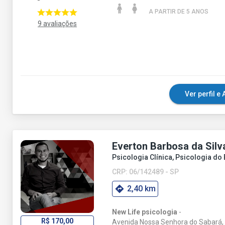
A PARTIR DE 5 ANO
S
9 avaliações
Ver perfil 
Everton Barbosa da Silv
Psicologia Clínica, Psicologia do
CRP: 06/142489 - SP
2,40 km
New Life psicologia
-
R$ 170,00
Avenida Nossa Senhora do Sabará, 