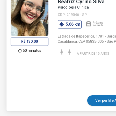
Beatriz Cyrino Silva
Psicologia Clínica
CRP: 219046 - SP
5,66 km
Estrada de Itapecerica, 1781 - Jard
Casablanca, CEP 05835-005 - São P
R$ 130,00
50 minutos
A PARTIR DE 10 ANO
S
Ver perfil 