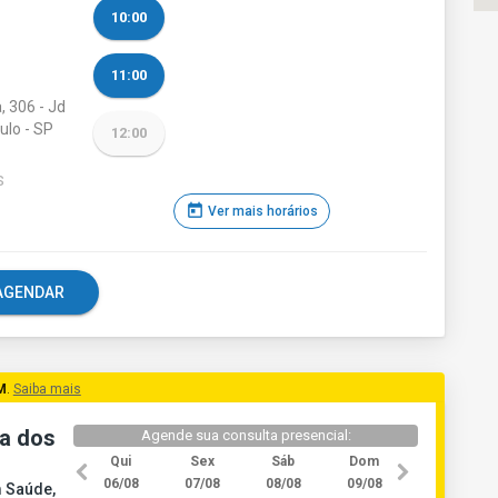
10:00
11:00
 306 - Jd
ulo - SP
12:00
S
today
Ver mais horários
e AGENDAR
M
.
Saiba mais
a dos
Agende sua consulta presencial:
Qui
Sex
Sáb
Dom
06/08
07/08
08/08
09/08
m Saúde,