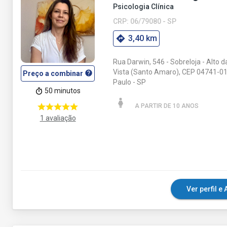
Psicologia Clínica
CRP: 06/79080 - SP
3,40 km
Rua Darwin, 546 - Sobreloja - Alto 
Vista (Santo Amaro), CEP 04741-01
help
Preço a combinar
Paulo - SP
50 minutos
A PARTIR DE 10 ANO
S
1 avaliação
Ver perfil 