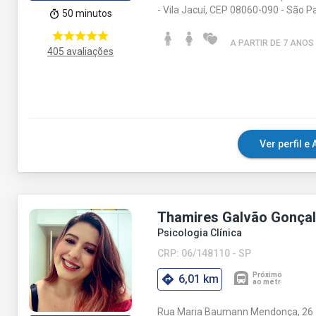
- Vila Jacuí, CEP 08060-090 - São P
50 minutos
A PARTIR DE 7 ANO
S
405 avaliações
Ver perfil 
Thamires Galvão Gonça
Psicologia Clínica
CRP: 06/148110 - SP
6,01 km
Rua Maria Baumann Mendonça, 26 