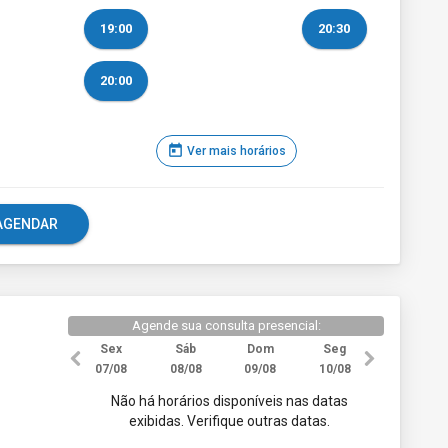
19:00
20:30
20:00
today
Ver mais horários
e AGENDAR
Agende sua consulta presencial:
Sex
Sáb
Dom
Seg
07/08
08/08
09/08
10/08
Não há horários disponíveis nas datas
exibidas. Verifique outras datas.