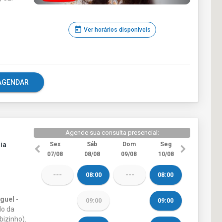
today
Ver horários disponíveis
e AGENDAR
Agende sua consulta presencial:
ia
Sex
Sáb
Dom
Seg
07/08
08/08
09/08
10/08
---
08:00
---
08:00
iguel
-
09:00
09:00
do da
bizinho).