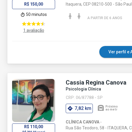
Itaquera, CEP 08210-500 - São Paul
R$ 150,00
50 minutos
A PARTIR DE 6 ANO
S
1 avaliação
Ver perfil 
Cassia Regina Canova
Psicologia Clínica
CRP: 06/87788 - SP
7,82 km
CLÍNICA CANOVA
-
R$ 110,00
Rua São Teodoro, 58 - ITAQUERA, 