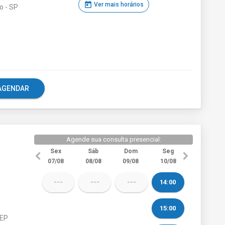
today
Ver mais horários
o - SP
e AGENDAR
Agende sua consulta presencial:
Sex
Sáb
Dom
Seg
07/08
08/08
09/08
10/08
---
---
---
14:00
15:00
CEP