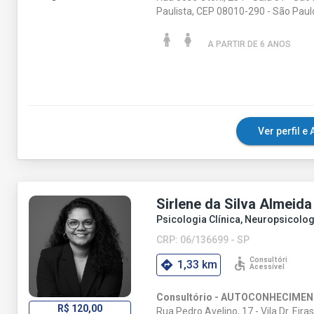
Paulista, CEP 08010-290 - São Paul
A PARTIR DE 6 ANO
S
Ver perfil 
Sirlene da Silva Almeida
Psicologia Clínica, Neuropsicolog
CRP: 06/136699 - SP
1,33 km
Consultório - AUTOCONHECIME
R$ 120,00
Rua Pedro Avelino, 17 - Vila Dr. Eira