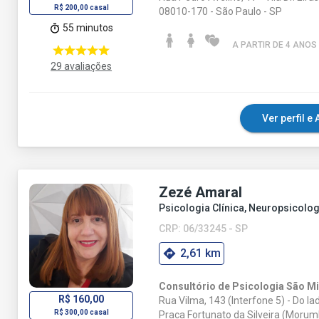
R$ 200,00 casal
08010-170 - São Paulo - SP
55 minutos
A PARTIR DE 4 ANO
S
29 avaliações
Ver perfil 
Zezé Amaral
Psicologia Clínica, Neuropsicolog
CRP: 06/33245 - SP
2,61 km
Consultório de Psicologia São M
R$ 160,00
Rua Vilma, 143 (Interfone 5) - Do la
R$ 300,00 casal
Praca Fortunato da Silveira (Morum