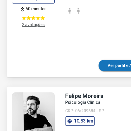
50 minutos
2 avaliações
Ver perfil 
Felipe Moreira
Psicologia Clínica
CRP: 06/209684 - SP
10,83 km