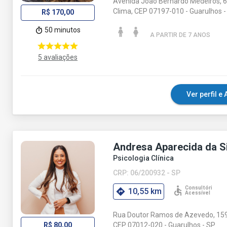
Avenida João Bernardo Medeiros, 
Clima, CEP 07197-010 - Guarulhos -
R$ 170,00
50 minutos
A PARTIR DE 7 ANO
S
5 avaliações
Ver perfil 
Andresa Aparecida da S
Psicologia Clínica
CRP: 06/200932 - SP
10,55 km
Rua Doutor Ramos de Azevedo, 159 
CEP 07012-020 - Guarulhos - SP
R$ 80,00