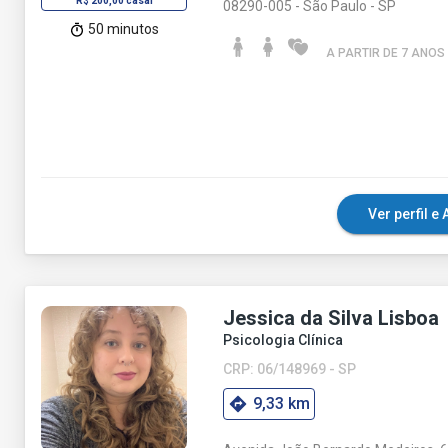
R$ 200,00 casal
08290-005 - São Paulo - SP
50 minutos
A PARTIR DE 7 ANO
S
Ver perfil 
Jessica da Silva Lisboa
Psicologia Clínica
CRP: 06/148969 - SP
9,33 km