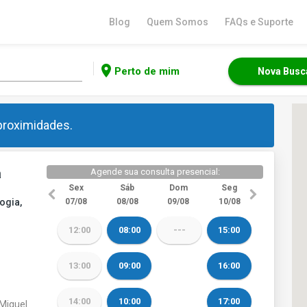
Blog
Quem Somos
FAQs e Suporte
location_on
Perto de mim
Nova Busc
 proximidades.
a
Agende sua consulta presencial:
Sex
Sáb
Dom
Seg
ogia,
07/08
08/08
09/08
10/08
12:00
08:00
---
15:00
13:00
09:00
16:00
14:00
10:00
17:00
 Miguel