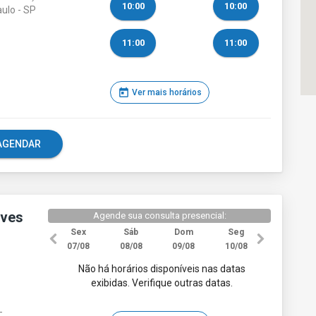
10:00
10:00
aulo - SP
11:00
11:00
today
Ver mais horários
e AGENDAR
lves
Agende sua consulta presencial:
Sex
Sáb
Dom
Seg
07/08
08/08
09/08
10/08
Não há horários disponíveis nas datas
exibidas. Verifique outras datas.
-