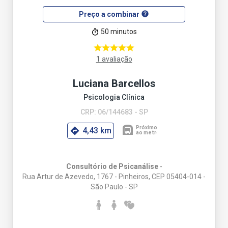
help
Preço a combinar
50 minutos
1 avaliação
Luciana Barcellos
Psicologia Clínica
CRP: 06/144683 - SP
4,43 km
Consultório de Psicanálise
-
Rua Artur de Azevedo, 1767 - Pinheiros, CEP 05404-014 -
São Paulo - SP