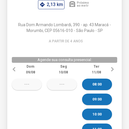
2,13 km
Rua Dom Armando Lombardi, 390 - ap. 43 Maracá -
Morumbi, CEP 05616-010 - São Paulo - SP
A PARTIR DE 4 ANO
S
Agende sua consulta presencial:
Dom
Seg
Ter
09/08
10/08
11/08
---
---
08:00
09:00
10:00