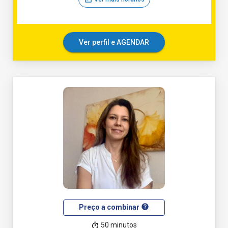
Ver perfil e AGENDAR
help
Preço a combinar
50 minutos