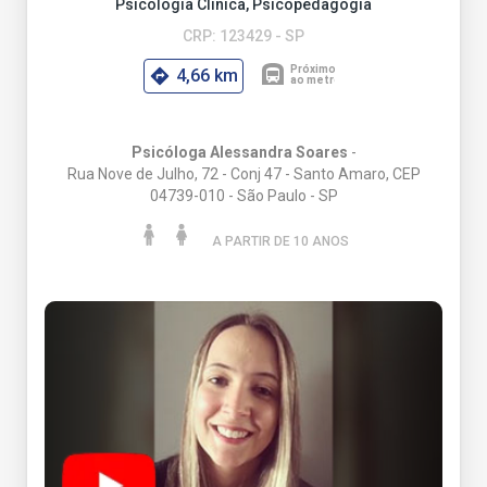
Psicologia Clínica, Psicopedagogia
CRP: 123429 - SP
4,66 km
Psicóloga Alessandra Soares
-
Rua Nove de Julho, 72 - Conj 47 - Santo Amaro, CEP
04739-010 - São Paulo - SP
A PARTIR DE 10 ANO
S