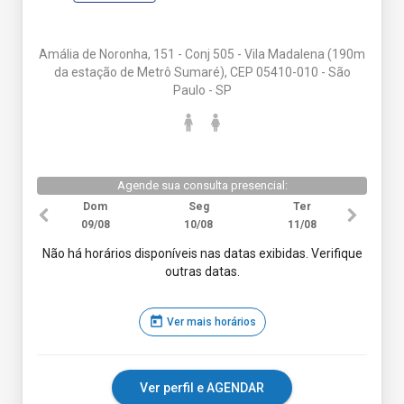
Amália de Noronha, 151 - Conj 505 - Vila Madalena (190m
da estação de Metrô Sumaré), CEP 05410-010 - São
Paulo - SP
Agende sua consulta presencial:
Dom
Seg
Ter
09/08
10/08
11/08
Não há horários disponíveis nas datas exibidas. Verifique
outras datas.
today
Ver mais horários
Ver perfil e AGENDAR