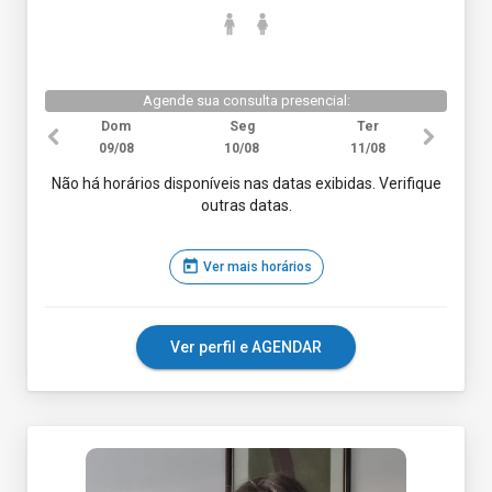
Agende sua consulta presencial:
Dom
Seg
Ter
09/08
10/08
11/08
Não há horários disponíveis nas datas exibidas. Verifique
outras datas.
today
Ver mais horários
Ver perfil e AGENDAR