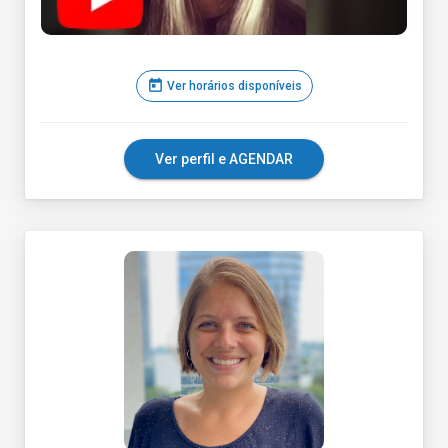
today
Ver horários disponíveis
Ver perfil e AGENDAR