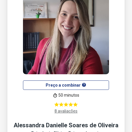
help
Preço a combinar
50 minutos
8 avaliações
Alessandra Danielle Soares de Oliveira