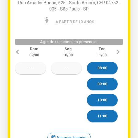
Rua Amador Bueno, 625 - Santo Amaro, CEP 04752-
005 - São Paulo - SP
A PARTIR DE 10 ANO
S
Agende sua consulta presencial:
Dom
Seg
Ter
09/08
10/08
11/08
---
---
08:00
09:00
10:00
11:00
today
Ver mais horários