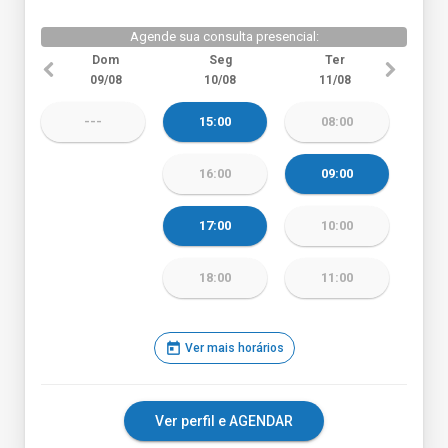
Agende sua consulta presencial:
Dom
Seg
Ter
09/08
10/08
11/08
---
15:00
08:00
16:00
09:00
17:00
10:00
18:00
11:00
today
Ver mais horários
Ver perfil e AGENDAR