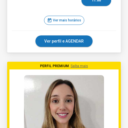
11:00
today
Ver mais horários
Ver perfil e AGENDAR
PERFIL PREMIUM
.
Saiba mais