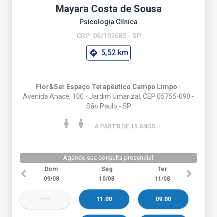
Mayara Costa de Sousa
Psicologia Clínica
CRP: 06/192682 - SP
5,52 km
Flor&Ser Espaço Terapêutico Campo Limpo
-
Avenida Anacé, 100 - Jardim Umarizal, CEP 05755-090 -
São Paulo - SP
A PARTIR DE 15 ANO
S
Agende sua consulta presencial:
Dom
Seg
Ter
09/08
10/08
11/08
---
11:00
09:00