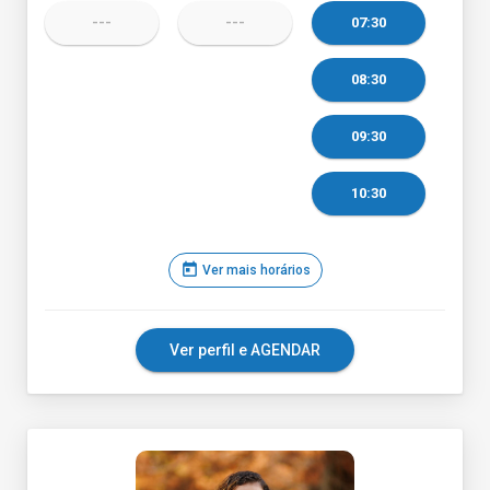
---
---
07:30
08:30
09:30
10:30
today
Ver mais horários
Ver perfil e AGENDAR