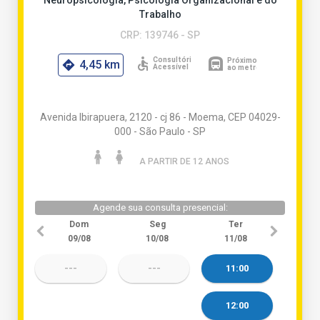
Neuropsicologia, Psicologia Organizacional e do
Trabalho
CRP: 139746 - SP
4,45 km
Avenida Ibirapuera, 2120 - cj 86 - Moema, CEP 04029-
000 - São Paulo - SP
A PARTIR DE 12 ANO
S
Agende sua consulta presencial:
Dom
Seg
Ter
09/08
10/08
11/08
---
---
11:00
12:00