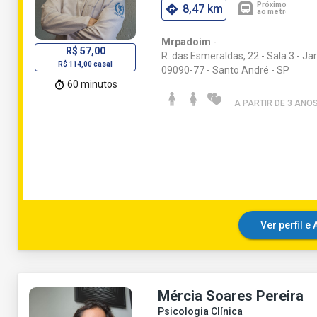
8,47 km
Mrpadoim
-
R$ 57,00
R. das Esmeraldas, 22 - Sala 3 - Ja
R$ 114,00 casal
09090-77 - Santo André - SP
60 minutos
A PARTIR DE 3 ANO
Ver perfil 
Mércia Soares Pereira
Psicologia Clínica