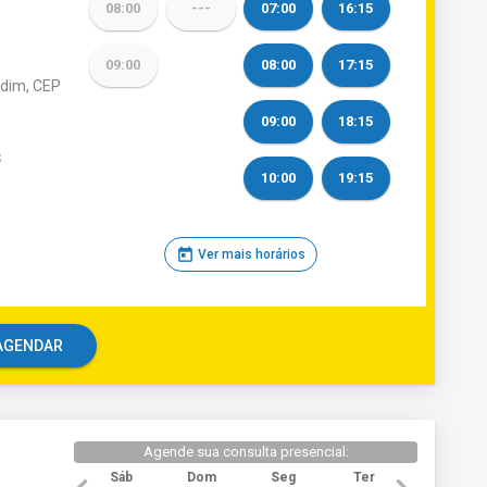
08:00
---
07:00
16:15
09:00
08:00
17:15
rdim, CEP
09:00
18:15
S
10:00
19:15
today
Ver mais horários
e AGENDAR
Agende sua consulta presencial:
Sáb
Dom
Seg
Ter