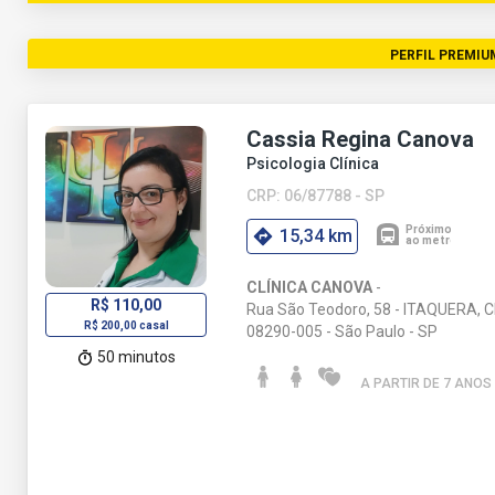
PERFIL PREMIU
Cassia Regina Canova
Psicologia Clínica
CRP: 06/87788 - SP
15,34 km
CLÍNICA CANOVA
-
R$ 110,00
Rua São Teodoro, 58 - ITAQUERA, 
R$ 200,00 casal
08290-005 - São Paulo - SP
50 minutos
A PARTIR DE 7 ANO
S