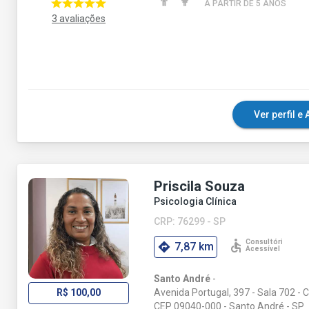
A PARTIR DE 5 ANO
S
3 avaliações
Ver perfil 
Priscila Souza
Psicologia Clínica
CRP: 76299 - SP
7,87 km
Santo André
-
Avenida Portugal, 397 - Sala 702 - C
R$ 100,00
CEP 09040-000 - Santo André - SP