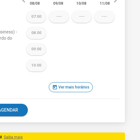
08/08
09/08
10/08
11/08
07:00
---
---
---
siness) -
08:00
rdo do
09:00
10:00
today
Ver mais horários
e AGENDAR
M
.
Saiba mais