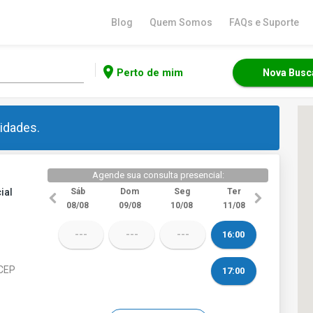
Blog
Quem Somos
FAQs e Suporte
location_on
Perto de mim
Nova Busc
idades.
Agende sua consulta presencial:
ial
Sáb
Dom
Seg
Ter
08/08
09/08
10/08
11/08
---
---
---
16:00
 CEP
17:00