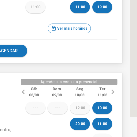
11:00
11:00
19:00
today
Ver mais horários
e AGENDAR
Agende sua consulta presencial:
Sáb
Dom
Seg
Ter
08/08
09/08
10/08
11/08
---
---
12:00
10:00
20:00
11:00
entro,