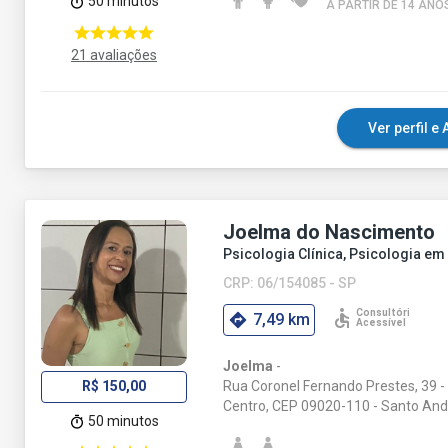
50 minutos
A PARTIR DE 14 ANO
21 avaliações
Ver perfil 
Joelma do Nascimento
Psicologia Clínica, Psicologia e
CRP: 06/154085 - SP
7,49 km
Joelma
-
Rua Coronel Fernando Prestes, 39 - 
R$ 150,00
Centro, CEP 09020-110 - Santo And
50 minutos