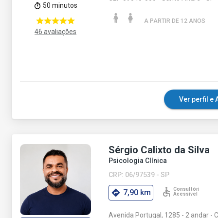
50 minutos
A PARTIR DE 12 ANO
S
46 avaliações
Ver perfil 
Sérgio Calixto da Silva
Psicologia Clínica
CRP: 06/97539 - SP
7,90 km
Avenida Portugal, 1285 - 2 andar - 