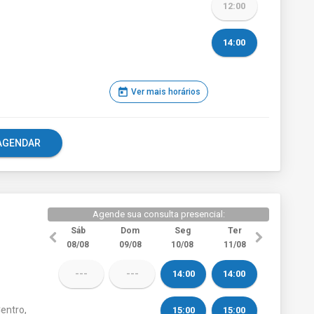
12:00
14:00
today
Ver mais horários
e AGENDAR
Agende sua consulta presencial:
Sáb
Dom
Seg
Ter
08/08
09/08
10/08
11/08
---
---
14:00
14:00
Centro,
15:00
15:00