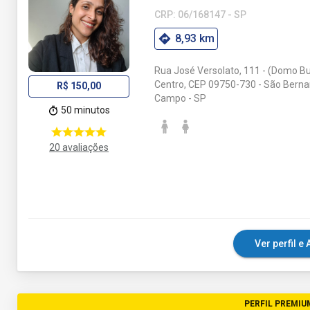
CRP: 06/168147 - SP
8,93 km
Rua José Versolato, 111 - (Domo Bu
Centro, CEP 09750-730 - São Berna
R$ 150,00
Campo - SP
50 minutos
20 avaliações
Ver perfil 
PERFIL PREMIU