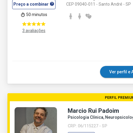
help
CEP 09040-011 - Santo André - SP
Preço a combinar
50 minutos
3 avaliações
Ver perfil 
PERFIL PREMIU
Marcio Rui Padoim
Psicologia Clínica, Neuropsicolo
CRP: 06/115227 - SP