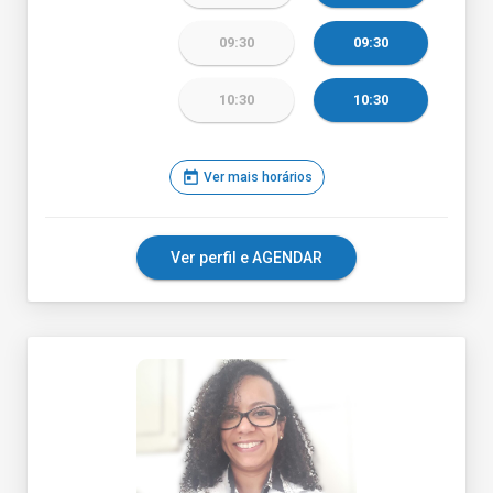
09:30
09:30
10:30
10:30
today
Ver mais horários
Ver perfil e AGENDAR