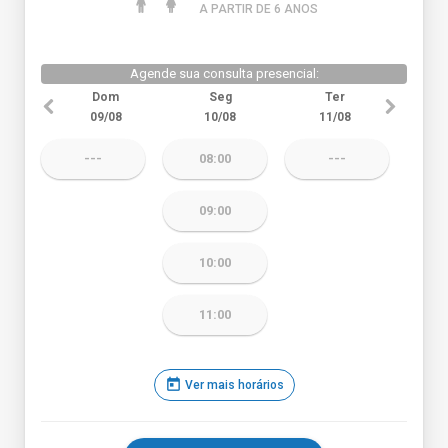
A PARTIR DE 6 ANO
S
Agende sua consulta presencial:
Dom
Seg
Ter
09/08
10/08
11/08
---
08:00
---
09:00
10:00
11:00
today
Ver mais horários