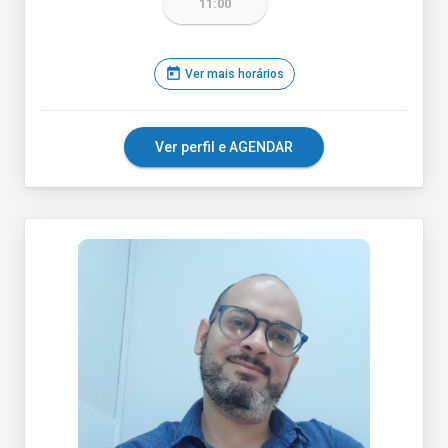
11:00
today
Ver mais horários
Ver perfil e AGENDAR