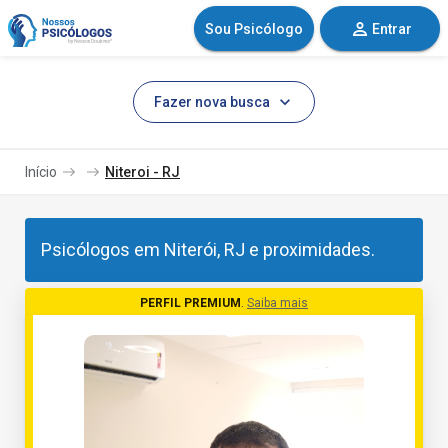
Sou Psicólogo
Entrar
Fazer nova busca
Início
Niteroi - RJ
Psicólogos em Niterói, RJ e proximidades.
PERFIL PREMIUM
.
Saiba mais