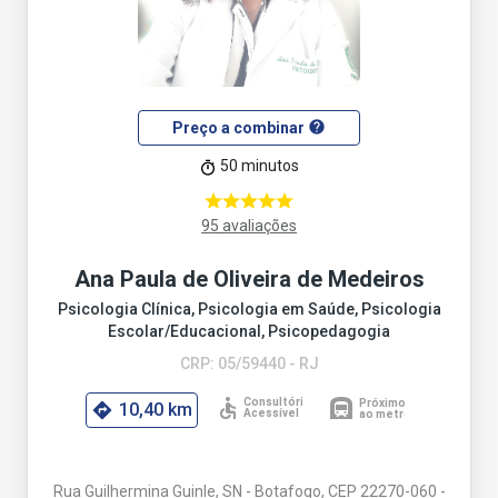
help
Preço a combinar
50 minutos
95 avaliações
Ana Paula de Oliveira de Medeiros
Psicologia Clínica, Psicologia em Saúde, Psicologia
Escolar/Educacional, Psicopedagogia
CRP: 05/59440 - RJ
10,40 km
Rua Guilhermina Guinle, SN - Botafogo, CEP 22270-060 -