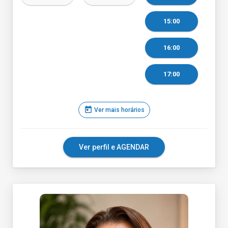
15:00
16:00
17:00
today
Ver mais horários
Ver perfil e AGENDAR