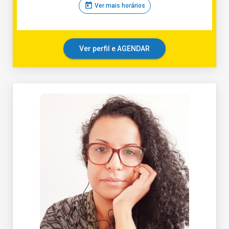
today
Ver mais horários
Ver perfil e AGENDAR