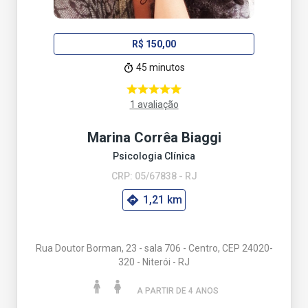
R$ 150,00
45 minutos
1 avaliação
Marina Corrêa Biaggi
Psicologia Clínica
CRP: 05/67838 - RJ
1,21 km
Rua Doutor Borman, 23 - sala 706 - Centro, CEP 24020-
320 - Niterói - RJ
A PARTIR DE 4 ANO
S