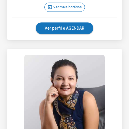
today
Ver mais horários
Ver perfil e AGENDAR