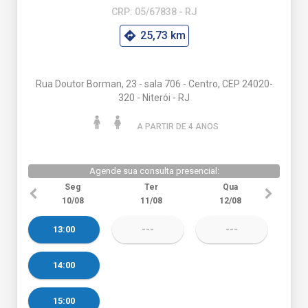
CRP: 05/67838 - RJ
25,73 km
Rua Doutor Borman, 23 - sala 706 - Centro, CEP 24020-
320 - Niterói - RJ
A PARTIR DE 4 ANO
S
Agende sua consulta presencial:
Seg
Ter
Qua
10/08
11/08
12/08
13:00
---
---
14:00
15:00