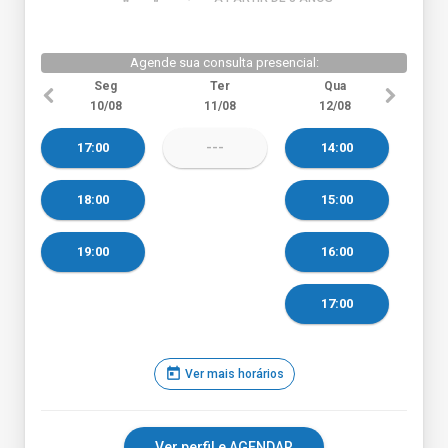
Agende sua consulta presencial:
Seg
Ter
Qua
10/08
11/08
12/08
17:00
---
14:00
18:00
15:00
19:00
16:00
17:00
today
Ver mais horários
Ver perfil e AGENDAR