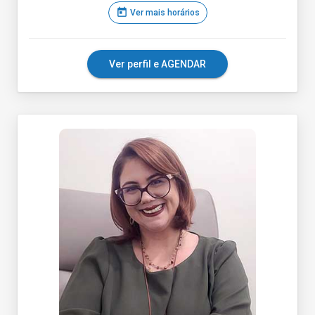
today
Ver mais horários
Ver perfil e AGENDAR