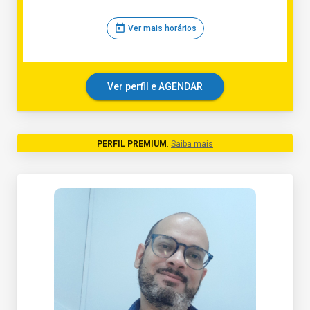
today
Ver mais horários
Ver perfil e AGENDAR
PERFIL PREMIUM
.
Saiba mais