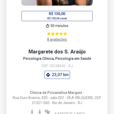
R$ 130,00
R$ 190,00 casal
50 minutos
8 avaliações
Margarete dos S. Araújo
Psicologia Clínica, Psicologia em Saúde
CRP: 05/28342 - RJ
23,07 km
Clínica de Psicanálise Marguis
-
Rua Ouro Branco, 420 - sala 202 - VILA VALQUEIRE, CEP
21321-560 - Rio de Janeiro - RJ
A PARTIR DE 3 ANO
S