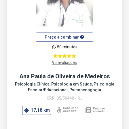
help
Preço a combinar
50 minutos
95 avaliações
Ana Paula de Oliveira de Medeiros
Psicologia Clínica, Psicologia em Saúde, Psicologia
Escolar/Educacional, Psicopedagogia
CRP: 05/59440 - RJ
17,18 km