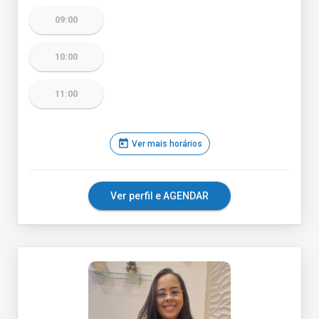
09:00
10:00
11:00
today
Ver mais horários
Ver perfil e AGENDAR