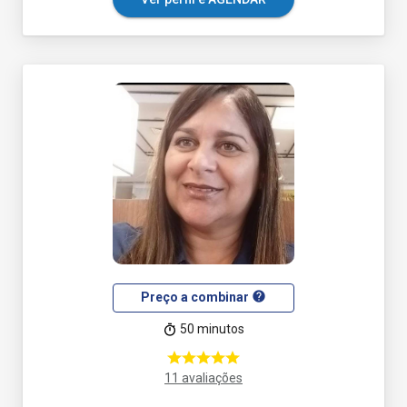
help
Preço a combinar
50 minutos
11 avaliações