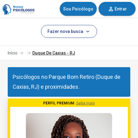
Sou Psicólogo
Entrar
Fazer nova busca
Início
Duque De Caxias - RJ
Psicólogos no Parque Bom Retiro (Duque de
Caxias, RJ) e proximidades.
PERFIL PREMIUM
.
Saiba mais