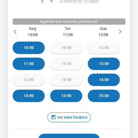
A PARTIR DE 15 ANO
S
Agende sua consulta presencial:
Seg
Ter
Qua
10/08
11/08
12/08
10:00
10:00
12:00
11:00
11:00
13:00
12:00
12:00
14:00
13:00
13:00
15:00
today
Ver mais horários