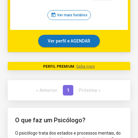
today
Ver mais horários
Ver perfil e AGENDAR
PERFIL PREMIUM
.
Saiba mais
« Anterior
1
Próxima »
O que faz um Psicólogo?
O psicólogo trata dos estados e processos mentais, do