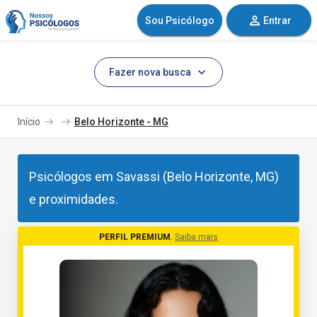
Sou Psicólogo
Entrar
Fazer nova busca
Início
Belo Horizonte - MG
Psicólogos em Savassi (Belo Horizonte, MG)
e proximidades.
PERFIL PREMIUM
.
Saiba mais